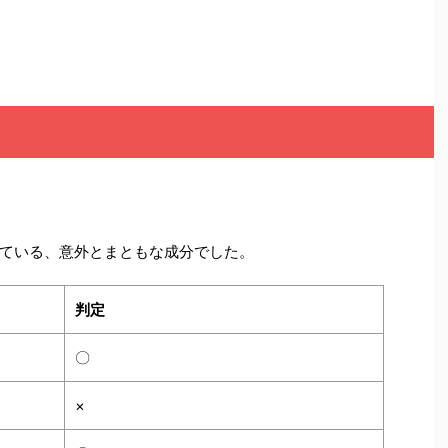
ている、意外とまともな成分でした。
判定
〇
×