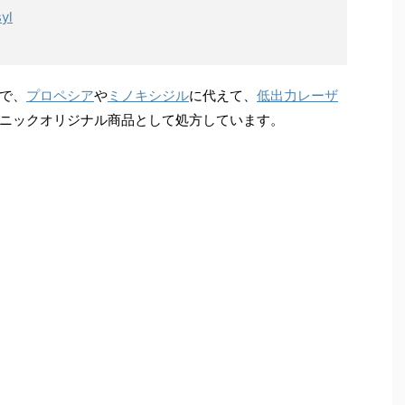
yl
で、
プロペシア
や
ミノキシジル
に代えて、
低出力レーザ
ニックオリジナル商品として処方しています。