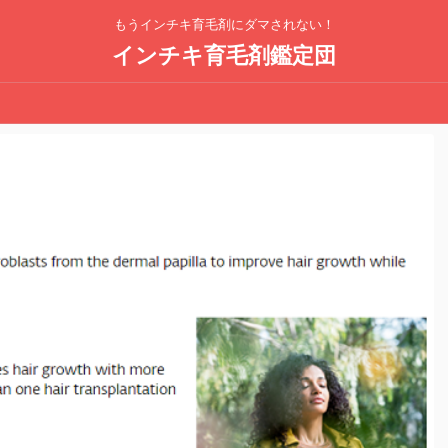
もうインチキ育毛剤にダマされない！
インチキ育毛剤鑑定団